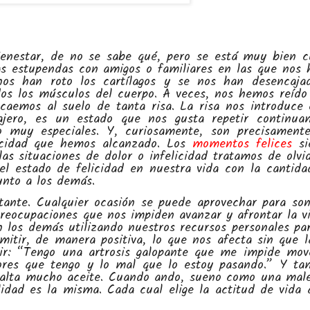
bienestar, de no se sabe qué, pero se está muy bien 
as estupendas con amigos o familiares en las que nos
nos han roto los cartílagos y se nos han desencaja
dos los músculos del cuerpo. A veces, nos hemos reído
caemos al suelo de tanta risa. La risa nos introduce
ajero, es un estado que nos gusta repetir continua
muy especiales. Y, curiosamente, son precisamente
licidad que hemos alcanzado. Los
momentos felices
si
as situaciones de dolor o infelicidad tratamos de olvid
l estado de felicidad en nuestra vida con la cantida
unto a los demás.
ante. Cualquier ocasión se puede aprovechar para son
preocupaciones que nos impiden avanzar y afrontar la v
 los demás utilizando nuestros recursos personales pa
itir, de manera positiva, lo que nos afecta sin que l
ir: “Tengo una artrosis galopante que me impide mov
lores que tengo y lo mal que lo estoy pasando.” Y ta
falta mucho aceite. Cuando ando, sueno como una mal
idad es la misma. Cada cual elige la actitud de vida 