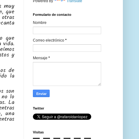
Powered by
Translate
os muy
n, que
Formulario de contacto
 otras
ncanta
Nombre
lo que
Correo electrónico
*
 vida.
reímos
stos y
Mensaje
*
nos de
ido la
os son
 no lo
as. La
ntras
Twitter
o, una
entras
Visitas