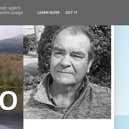
 user-agent
nerate usage
LEARN MORE
GOT IT