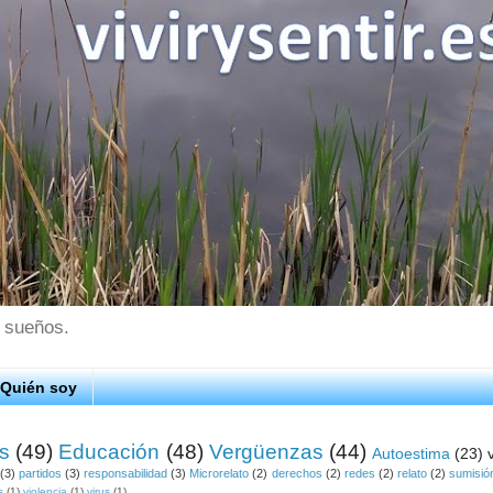
s sueños.
Quién soy
os
(49)
Educación
(48)
Vergüenzas
(44)
Autoestima
(23)
(3)
partidos
(3)
responsabilidad
(3)
Microrelato
(2)
derechos
(2)
redes
(2)
relato
(2)
sumisió
s
(1)
violencia
(1)
virus
(1)