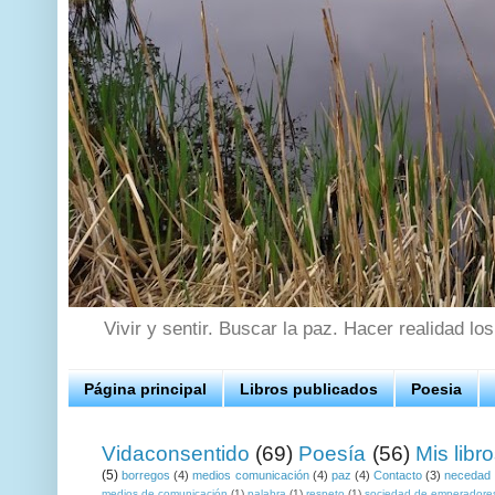
Vivir y sentir. Buscar la paz. Hacer realidad lo
Página principal
Libros publicados
Poesia
Vidaconsentido
(69)
Poesía
(56)
Mis libr
(5)
borregos
(4)
medios comunicación
(4)
paz
(4)
Contacto
(3)
necedad
medios de comunicación
(1)
palabra
(1)
respeto
(1)
sociedad de emperadore