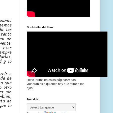
cuando
 hemos
Booktrailer del libro
do las
 tanto
 en un
mente.
 esos
empre
arlas,
d y la
reír o
ida de
Descubrirás en estas páginas vidas
ra que
vulnerables a quienes hay que mirar a los
a otra
ojos.
er sin
mbién,
eta de
Translate
que le