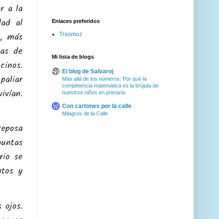
r a la
dad al
Enlaces preferidos
r, más
Trasmoz
jas de
Mi lista de blogs
cinos.
El blog de Salvaroj
paliar
Más allá de los números: Por qué la
competencia matemática es la brújula de
ivían.
nuestros niños en primaria
Con cartones por la calle
Milagros de la Calle
reposa
guntas
rio se
ntos y
 ojos.