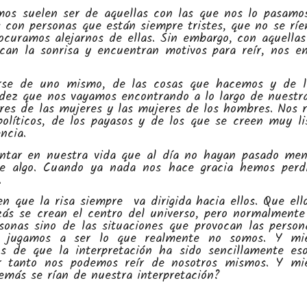
os suelen ser de aquellas con las que nos lo pasam
con personas que están siempre tristes, que no se ríe
ocuramos alejarnos de ellas. Sin embargo, con aquellas
can la sonrisa y encuentran motivos para reír, nos e
írse de uno mismo, de las cosas que hacemos y de 
idez que nos vayamos encontrando a lo largo de nuestra
bres de las mujeres y las mujeres de los hombres. Nos 
políticos, de los payasos y de los que se creen muy li
ncia.
tentar en nuestra vida que al día no hayan pasado me
e algo. Cuando ya nada nos hace gracia hemos perd
.
en que la risa siempre va dirigida hacia ellos. Que ell
zás se crean el centro del universo, pero normalmente
rsonas sino de las situaciones que provocan las person
s jugamos a ser lo que realmente no somos. Y mie
s de que la interpretación ha sido sencillamente es
or tanto nos podemos reír de nosotros mismos. Y mi
emás se rían de nuestra interpretación?