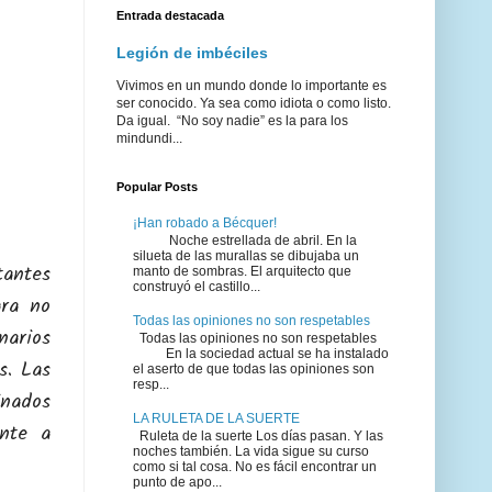
Entrada destacada
Legión de imbéciles
Vivimos en un mundo donde lo importante es
ser conocido. Ya sea como idiota o como listo.
Da igual. “No soy nadie” es la para los
mindundi...
Popular Posts
¡Han robado a Bécquer!
Noche estrellada de abril. En la
silueta de las murallas se dibujaba un
tantes
manto de sombras. El arquitecto que
construyó el castillo...
ara no
Todas las opiniones no son respetables
narios
Todas las opiniones no son respetables
En la sociedad actual se ha instalado
s. Las
el aserto de que todas las opiniones son
resp...
inados
LA RULETA DE LA SUERTE
ente a
Ruleta de la suerte Los días pasan. Y las
noches también. La vida sigue su curso
como si tal cosa. No es fácil encontrar un
punto de apo...