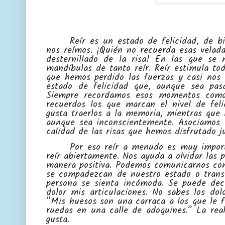
Reír es un estado de felicidad, de 
nos reímos. ¡Quién no recuerda esas velad
desternillado de la risa! En las que se 
mandíbulas de tanto reír. Reír estimula to
que hemos perdido las fuerzas y casi nos 
estado de felicidad que, aunque sea pas
Siempre recordamos esos momentos como 
recuerdos los que marcan el nivel de fe
gusta traerlos a la memoria, mientras que l
aunque sea inconscientemente. Asociamos e
calidad de las risas que hemos disfrutado j
Por eso reír a menudo es muy import
reír abiertamente. Nos ayuda a olvidar las 
manera positiva. Podemos comunicarnos con
se compadezcan de nuestro estado o transm
persona se sienta incómoda. Se puede dec
dolor mis articulaciones. No sabes los do
“Mis huesos son una carraca a los que le 
ruedas en una calle de adoquines.” La real
gusta.