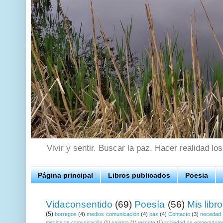
Vivir y sentir. Buscar la paz. Hacer realidad lo
Página principal
Libros publicados
Poesia
Vidaconsentido
(69)
Poesía
(56)
Mis libr
(5)
borregos
(4)
medios comunicación
(4)
paz
(4)
Contacto
(3)
necedad
medios de comunicación
(1)
palabra
(1)
respeto
(1)
sociedad de emperadore