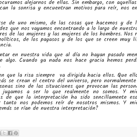
ocuramos alejarnos de ellas. Sin embargo, con aquellas
can la sonrisa y encuentran motivos para reír, nos e
írse de uno mismo, de las cosas que hacemos y de 
idez que nos vayamos encontrando a lo largo de nuestra
bres de las mujeres y las mujeres de los hombres. Nos 
políticos, de los payasos y de los que se creen muy li
ncia.
tentar en nuestra vida que al día no hayan pasado me
e algo. Cuando ya nada nos hace gracia hemos perd
.
en que la risa siempre va dirigida hacia ellos. Que ell
zás se crean el centro del universo, pero normalmente
rsonas sino de las situaciones que provocan las person
s jugamos a ser lo que realmente no somos. Y mie
s de que la interpretación ha sido sencillamente es
or tanto nos podemos reír de nosotros mismos. Y mi
emás se rían de nuestra interpretación?