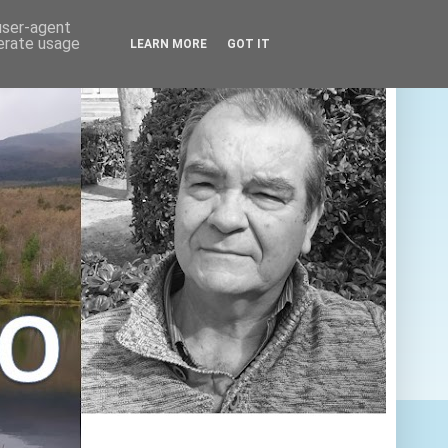
 user-agent
nerate usage
LEARN MORE
GOT IT