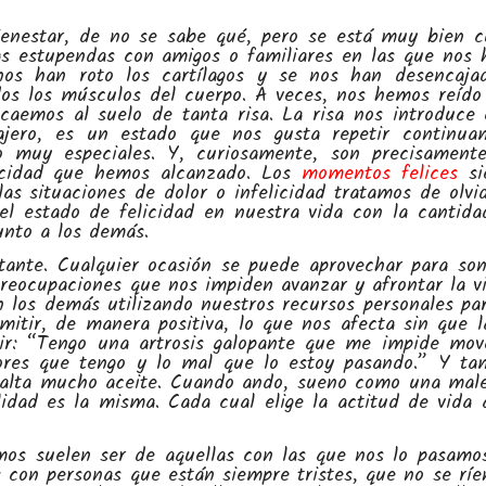
bienestar, de no se sabe qué, pero se está muy bien 
as estupendas con amigos o familiares en las que nos
nos han roto los cartílagos y se nos han desencaja
dos los músculos del cuerpo. A veces, nos hemos reído
caemos al suelo de tanta risa. La risa nos introduce
ajero, es un estado que nos gusta repetir continua
muy especiales. Y, curiosamente, son precisamente
licidad que hemos alcanzado. Los
momentos felices
si
as situaciones de dolor o infelicidad tratamos de olvid
l estado de felicidad en nuestra vida con la cantida
unto a los demás.
ante. Cualquier ocasión se puede aprovechar para son
preocupaciones que nos impiden avanzar y afrontar la v
 los demás utilizando nuestros recursos personales pa
itir, de manera positiva, lo que nos afecta sin que l
ir: “Tengo una artrosis galopante que me impide mov
lores que tengo y lo mal que lo estoy pasando.” Y ta
falta mucho aceite. Cuando ando, sueno como una mal
idad es la misma. Cada cual elige la actitud de vida 
os suelen ser de aquellas con las que nos lo pasam
con personas que están siempre tristes, que no se ríe