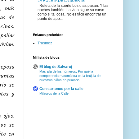
LA RULETA DE LA SUERTE
Ruleta de la suerte Los días pasan. Y las
r, más
noches también. La vida sigue su curso
como si tal cosa. No es fácil encontrar un
jas de
punto de apo...
cinos.
paliar
Enlaces preferidos
ivían.
Trasmoz
Mi lista de blogs
reposa
El blog de Salvaroj
Más allá de los números: Por qué la
guntas
competencia matemática es la brújula de
nuestros niños en primaria
rio se
Con cartones por la calle
ntos y
Milagros de la Calle
 ojos.
nos se
ito en