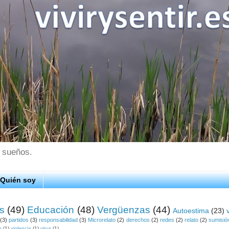
s sueños.
Quién soy
os
(49)
Educación
(48)
Vergüenzas
(44)
Autoestima
(23)
(3)
partidos
(3)
responsabilidad
(3)
Microrelato
(2)
derechos
(2)
redes
(2)
relato
(2)
sumisió
s
(1)
violencia
(1)
virus
(1)