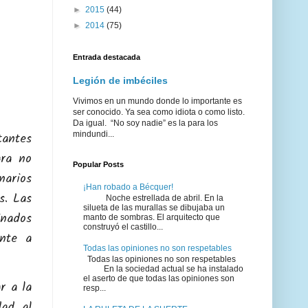
►
2015
(44)
►
2014
(75)
Entrada destacada
Legión de imbéciles
Vivimos en un mundo donde lo importante es
ser conocido. Ya sea como idiota o como listo.
Da igual. “No soy nadie” es la para los
mindundi...
tantes
ara no
Popular Posts
narios
¡Han robado a Bécquer!
s. Las
Noche estrellada de abril. En la
silueta de las murallas se dibujaba un
inados
manto de sombras. El arquitecto que
construyó el castillo...
ente a
Todas las opiniones no son respetables
Todas las opiniones no son respetables
En la sociedad actual se ha instalado
el aserto de que todas las opiniones son
r a la
resp...
dad al