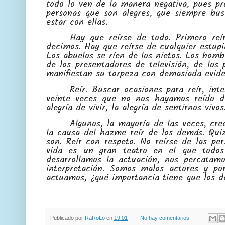
todo lo ven de la manera negativa, pues pr
personas que son alegres, que siempre bus
estar con ellas.
Hay que reírse de todo. Primero re
decimos. Hay que reírse de cualquier estup
Los abuelos se ríen de los nietos. Los hom
de los presentadores de televisión, de los 
manifiestan su torpeza con demasiada evide
Reír. Buscar ocasiones para reír, in
veinte veces que no nos hayamos reído d
alegría de vivir, la alegría de sentirnos vivos
Algunos, la mayoría de las veces, cre
la causa del hazme reír de los demás. Qui
son. Reír con respeto. No reírse de las pe
vida es un gran teatro en el que todo
desarrollamos la actuación, nos percatamo
interpretación. Somos malos actores y p
actuamos, ¿qué importancia tiene que los d
Publicado por
RaRoLo
en
19:01
No hay comentarios: