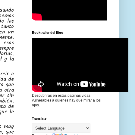
cuando
 hemos
do las
 tanto
 en un
Booktrailer del libro
mente.
 esos
empre
arlas,
d y la
reír o
ida de
ra que
a otra
er sin
Descubrirás en estas páginas vidas
mbién,
vulnerables a quienes hay que mirar a los
eta de
ojos.
que le
Translate
os muy
n, que