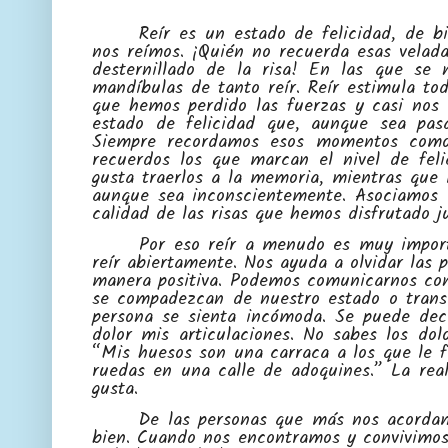
Reír es un estado de felicidad, de 
nos reímos. ¡Quién no recuerda esas velad
desternillado de la risa! En las que se 
mandíbulas de tanto reír. Reír estimula to
que hemos perdido las fuerzas y casi nos 
estado de felicidad que, aunque sea pas
Siempre recordamos esos momentos como 
recuerdos los que marcan el nivel de fe
gusta traerlos a la memoria, mientras que l
aunque sea inconscientemente. Asociamos e
calidad de las risas que hemos disfrutado j
Por eso reír a menudo es muy import
reír abiertamente. Nos ayuda a olvidar las 
manera positiva. Podemos comunicarnos con
se compadezcan de nuestro estado o transm
persona se sienta incómoda. Se puede dec
dolor mis articulaciones. No sabes los do
“Mis huesos son una carraca a los que le 
ruedas en una calle de adoquines.” La real
gusta.
De las personas que más nos acordam
bien. Cuando nos encontramos y convivimos 