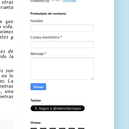
 otras
Powered by
Translate
ncanta
Formulario de contacto
lo que
Nombre
 vida.
reímos
stos y
Correo electrónico
*
nos de
Mensaje
*
ido la
os son
 no lo
as. La
ntras
o, una
entras
Twitter
Visitas