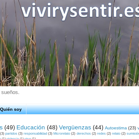
s sueños.
Quién soy
os
(49)
Educación
(48)
Vergüenzas
(44)
Autoestima
(23)
(3)
partidos
(3)
responsabilidad
(3)
Microrelato
(2)
derechos
(2)
redes
(2)
relato
(2)
sumisió
s
(1)
violencia
(1)
virus
(1)