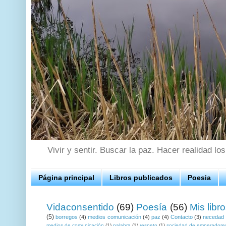
Vivir y sentir. Buscar la paz. Hacer realidad lo
Página principal
Libros publicados
Poesia
Vidaconsentido
(69)
Poesía
(56)
Mis libr
(5)
borregos
(4)
medios comunicación
(4)
paz
(4)
Contacto
(3)
necedad
medios de comunicación
(1)
palabra
(1)
respeto
(1)
sociedad de emperadore