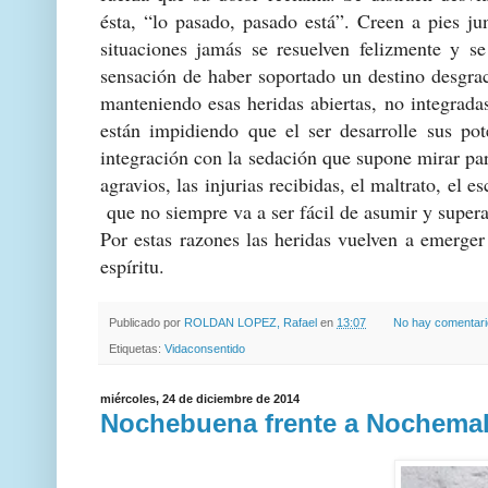
ésta, “lo pasado, pasado está”. Creen a pies ju
situaciones jamás se resuelven felizmente y se
sensación de haber soportado un destino desgra
manteniendo esas heridas abiertas, no integrad
están impidiendo que el ser desarrolle sus po
integración con la sedación que supone mirar par
agravios, las injurias recibidas, el maltrato, el
que no siempre va a ser fácil de asumir y supera
Por estas razones las heridas vuelven a emerge
espíritu.
Publicado por
ROLDAN LOPEZ, Rafael
en
13:07
No hay comentar
Etiquetas:
Vidaconsentido
miércoles, 24 de diciembre de 2014
Nochebuena frente a Nochema