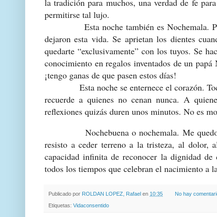
la tradición para muchos, una verdad de fe para
permitirse tal lujo.
Esta noche también es Nochemala. Pero se si
dejaron esta vida. Se aprietan los dientes cua
quedarte “exclusivamente” con los tuyos. Se hac
conocimiento en regalos inventados de un papá N
¡tengo ganas de que pasen estos días!
Esta noche se enternece el corazón. Toca al
recuerde a quienes no cenan nunca. A quiene
reflexiones quizás duren unos minutos. No es mo
Nochebuena o nochemala. Me quedo con la p
resisto a ceder terreno a la tristeza, al dolor,
capacidad infinita de reconocer la dignidad de
todos los tiempos que celebran el nacimiento a la
Publicado por
ROLDAN LOPEZ, Rafael
en
10:35
No hay comentar
Etiquetas:
Vidaconsentido