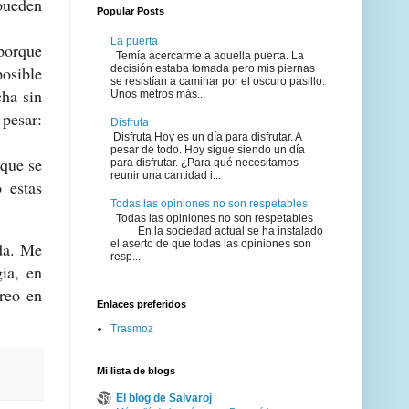
 pueden
Popular Posts
La puerta
porque
Temía acercarme a aquella puerta. La
osible
decisión estaba tomada pero mis piernas
se resistían a caminar por el oscuro pasillo.
cha sin
Unos metros más...
 pesar:
Disfruta
Disfruta Hoy es un día para disfrutar. A
pesar de todo. Hoy sigue siendo un día
que se
para disfrutar. ¿Para qué necesitamos
reunir una cantidad i...
 estas
Todas las opiniones no son respetables
Todas las opiniones no son respetables
En la sociedad actual se ha instalado
el aserto de que todas las opiniones son
da. Me
resp...
gia, en
Creo en
Enlaces preferidos
Trasmoz
Mi lista de blogs
El blog de Salvaroj