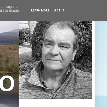
 user-agent
nerate usage
LEARN MORE
GOT IT