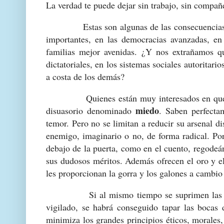
La verdad te puede dejar sin trabajo, sin compañe
Estas son algunas de las consecuencias cuand
importantes, en las democracias avanzadas, en 
familias mejor avenidas. ¿Y nos extrañamos qu
dictatoriales, en los sistemas sociales autoritar
a costa de los demás?
Quienes están muy interesados en que no s
miedo
disuasorio denominado
. Saben perfecta
temor. Pero no se limitan a reducir su arsenal dis
enemigo, imaginario o no, de forma radical. Po
debajo de la puerta, como en el cuento, regodeá
sus dudosos méritos. Además ofrecen el oro y el
les proporcionan la gorra y los galones a cambio
Si al mismo tiempo se suprimen las herram
vigilado, se habrá conseguido tapar las bocas 
minimiza los grandes principios éticos, morales,