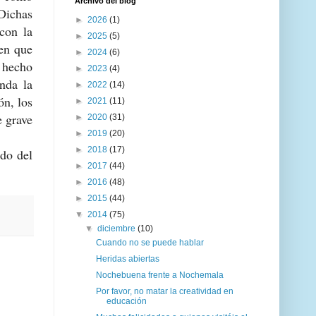
Archivo del blog
 Dichas
►
2026
(1)
 con la
►
2025
(5)
een que
►
2024
(6)
e hecho
►
2023
(4)
nda la
►
2022
(14)
ón, los
►
2021
(11)
e grave
►
2020
(31)
►
2019
(20)
►
2018
(17)
ndo del
►
2017
(44)
►
2016
(48)
►
2015
(44)
▼
2014
(75)
▼
diciembre
(10)
Cuando no se puede hablar
Heridas abiertas
Nochebuena frente a Nochemala
Por favor, no matar la creatividad en
educación