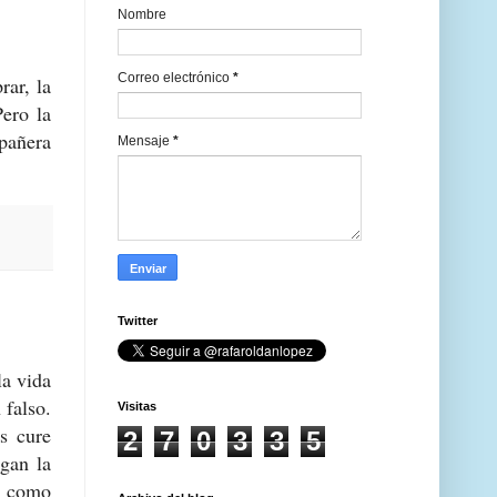
Nombre
Correo electrónico
*
ar, la
Pero la
pañera
Mensaje
*
Twitter
la vida
 falso.
Visitas
s cure
2
7
0
3
3
5
egan la
s como