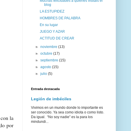
Muchas felicidades a quienes visitáis el
blog
LA ESTUPIDEZ
HOMBRES DE PALABRA
En su lugar
JUEGO Y AZAR
ACTITUD DE CREAR
►
noviembre
(13)
►
octubre
(17)
►
septiembre
(15)
►
agosto
(15)
►
julio
(5)
Entrada destacada
Legión de imbéciles
Vivimos en un mundo donde lo importante es
ser conocido. Ya sea como idiota o como listo.
con la
Da igual. “No soy nadie” es la para los
mindundi...
ido por