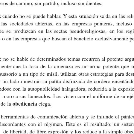
ros de camino, sin partido, incluso sin dientes.
o no se puede hablar. Y esta situación se da en las reli
las sociedades abiertas, en las empresas punteras, incluso
e se produzcan en las sectas pseudoreligiosas, en los reg
ios o en las empresas que buscan el beneficio exclusivamente p
e hable de determinados temas recurren al potente arg
mente que la losa de la amenaza es un arma potente que i
uasorio a un tipo de misil, utilizan otras estrategias para dest
r un lado muestran su patita disfrazada de cordero enseñánd
ndose con la autopublicidad halagadora, reducida a la exposi
 moro a sus lameculos. Los visten con el uniforme de su ejé
obediencia
 de la
ciega.
ientas de comunicación abierta y se infunde el pánico
discordantes con el régimen. Este es el resultado: un sist
 de libertad, de libre expresión y los reduce a la simple obe