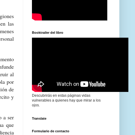
giones
 en las
ímenes
Booktrailer del libro
ersonal
umento
nfunde
ruir al
ola por
ción de
rcito y
Descubrirás en estas páginas vidas
vulnerables a quienes hay que mirar a los
ojos.
 a ser
Translate
ema que
diencia
Formulario de contacto