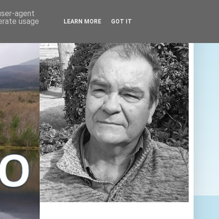
 user-agent
nerate usage
LEARN MORE
GOT IT