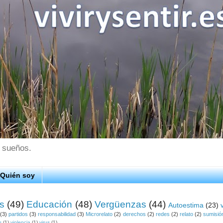
s sueños.
Quién soy
os
(49)
Educación
(48)
Vergüenzas
(44)
Autoestima
(23)
(3)
partidos
(3)
responsabilidad
(3)
Microrelato
(2)
derechos
(2)
redes
(2)
relato
(2)
sumisió
s
(1)
violencia
(1)
virus
(1)