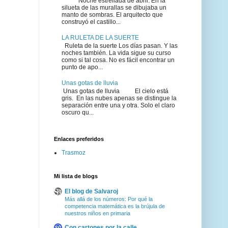
Noche estrellada de abril. En la
silueta de las murallas se dibujaba un
manto de sombras. El arquitecto que
construyó el castillo...
LA RULETA DE LA SUERTE
Ruleta de la suerte Los días pasan. Y las
noches también. La vida sigue su curso
como si tal cosa. No es fácil encontrar un
punto de apo...
Unas gotas de lluvia
Unas gotas de lluvia El cielo está
gris. En las nubes apenas se distingue la
separación entre una y otra. Solo el claro
oscuro qu...
Enlaces preferidos
Trasmoz
Mi lista de blogs
El blog de Salvaroj
Más allá de los números: Por qué la
competencia matemática es la brújula de
nuestros niños en primaria
Con cartones por la calle