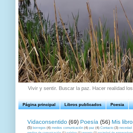
Vivir y sentir. Buscar la paz. Hacer realidad lo
Página principal
Libros publicados
Poesia
Vidaconsentido
(69)
Poesía
(56)
Mis libr
(5)
borregos
(4)
medios comunicación
(4)
paz
(4)
Contacto
(3)
necedad
medios de comunicación
(1)
palabra
(1)
respeto
(1)
sociedad de emperadore