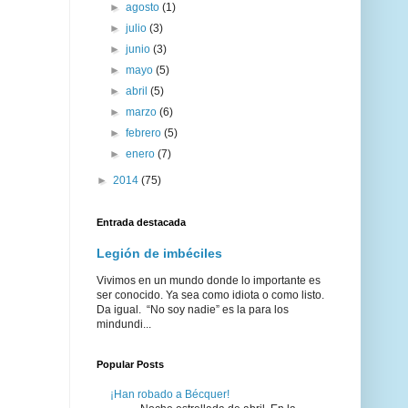
►
agosto
(1)
►
julio
(3)
►
junio
(3)
►
mayo
(5)
►
abril
(5)
►
marzo
(6)
►
febrero
(5)
►
enero
(7)
►
2014
(75)
Entrada destacada
Legión de imbéciles
Vivimos en un mundo donde lo importante es
ser conocido. Ya sea como idiota o como listo.
Da igual. “No soy nadie” es la para los
mindundi...
Popular Posts
¡Han robado a Bécquer!