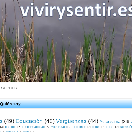
s sueños.
Quién soy
os
(49)
Educación
(48)
Vergüenzas
(44)
Autoestima
(23)
(3)
partidos
(3)
responsabilidad
(3)
Microrelato
(2)
derechos
(2)
redes
(2)
relato
(2)
sumisió
s
(1)
violencia
(1)
virus
(1)