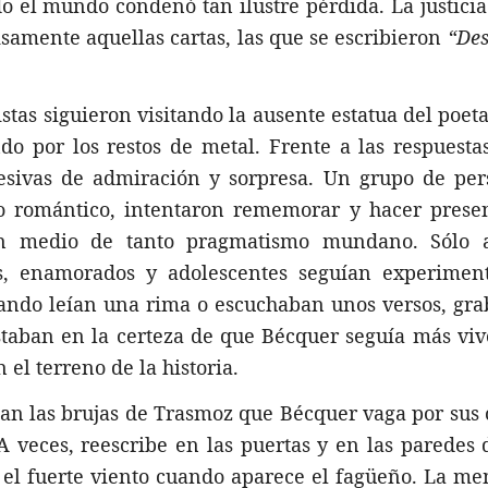
o el mundo condenó tan ilustre pérdida. La justicia
isamente aquellas cartas, las que se escribieron
“Des
istas siguieron visitando la ausente estatua del poeta
ndo por los restos de metal. Frente a las respuest
esivas de admiración y sorpresa. Un grupo de per
do romántico, intentaron rememorar y hacer presen
en medio de tanto pragmatismo mundano. Sólo 
res, enamorados y adolescentes seguían experimen
uando leían una rima o escuchaban unos versos, gr
staban en la certeza de que Bécquer seguía más vi
el terreno de la historia.
an las brujas de Trasmoz que Bécquer vaga por sus 
A veces, reescribe en las puertas y en las paredes 
 el fuerte viento cuando aparece el fagüeño. La m