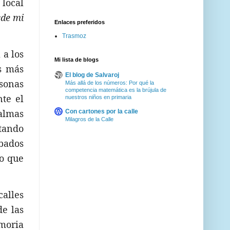
 local
de mi
Enlaces preferidos
Trasmoz
 a los
Mi lista de blogs
as más
El blog de Salvaroj
sonas
Más allá de los números: Por qué la
competencia matemática es la brújula de
te el
nuestros niños en primaria
almas
Con cartones por la calle
Milagros de la Calle
tando
abados
vo que
calles
de las
emoria