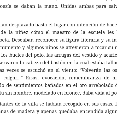
poesía se daban la mano. Unidas ambas para salv
bían desplazado hasta el lugar con intención de hac
n de la niñez cómo el maestro de la escuela les 
oeta. Deseaban reconocer su figura literaria y su 
numento y algunos niños se atrevieron a tocar su r
los bucles del pelo, las arrugas del vestido y acari
servaron la cabeza del bastón en la cual estaba tall
as veces se escuchó en el viento: “Volverán las o
a colgar…” Risas, evocación, remembranza de a
ido de sentimientos bañados en el oro arrebolado 
ritu sin nombre, modelado en bronce, daba vida al po
tantes de la villa se habían recogido en sus casas. 
tanas de madera y apenas quedaba encendida algun