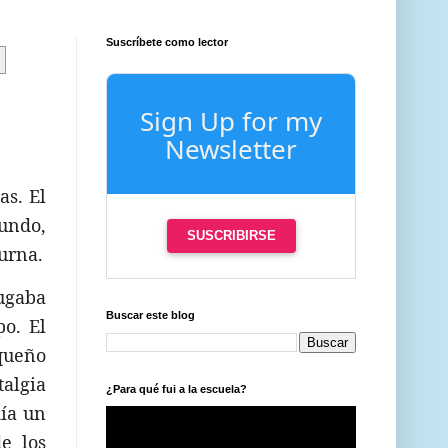
Suscríbete como lector
Sign Up for my
Newsletter
as. El
mundo,
SUSCRIBIRSE
turna.
jugaba
Buscar este blog
o. El
queño
talgia
¿Para qué fui a la escuela?
día un
de los