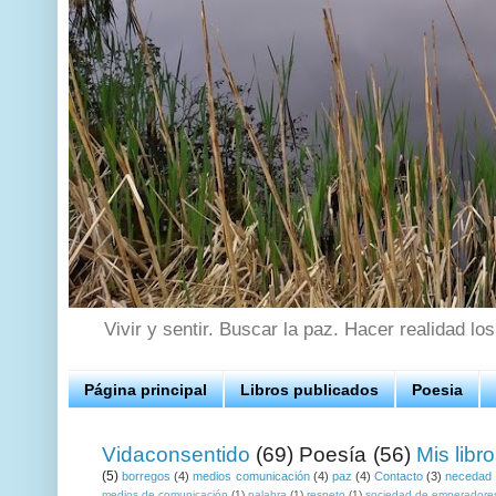
Vivir y sentir. Buscar la paz. Hacer realidad lo
Página principal
Libros publicados
Poesia
Vidaconsentido
(69)
Poesía
(56)
Mis libr
(5)
borregos
(4)
medios comunicación
(4)
paz
(4)
Contacto
(3)
necedad
medios de comunicación
(1)
palabra
(1)
respeto
(1)
sociedad de emperadore