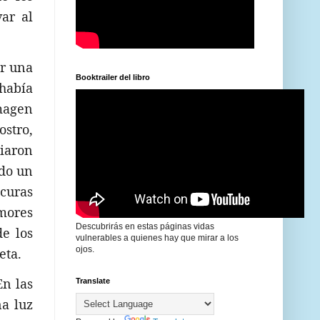
ar al
er una
Booktrailer del libro
había
imagen
ostro,
ciaron
ado un
scuras
mores
Descubrirás en estas páginas vidas
de los
vulnerables a quienes hay que mirar a los
ojos.
eta.
En las
Translate
a luz