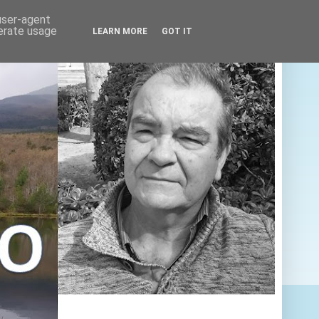
 user-agent
nerate usage
LEARN MORE
GOT IT