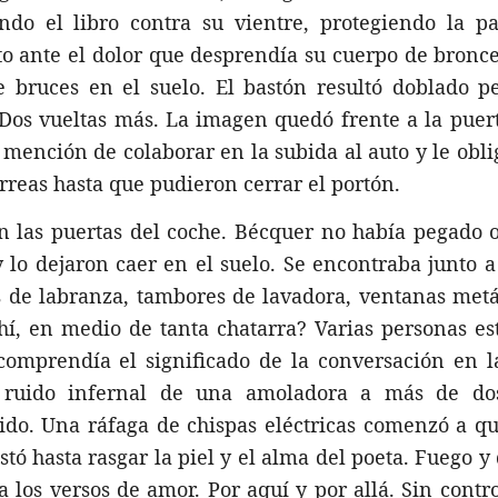
do el libro contra su vientre, protegiendo la pa
rito ante el dolor que desprendía su cuerpo de bronc
 bruces en el suelo. El bastón resultó doblado pe
 Dos vueltas más. La imagen quedó frente a la puer
 mención de colaborar en la subida al auto y le obl
érreas hasta que pudieron cerrar el portón.
n las puertas del coche. Bécquer no había pegado 
 lo dejaron caer en el suelo. Se encontraba junto a
 de labranza, tambores de lavadora, ventanas metá
ahí, en medio de tanta chatarra? Varias personas e
comprendía el significado de la conversación en l
 ruido infernal de una amoladora a más de do
tido. Una ráfaga de chispas eléctricas comenzó a 
tó hasta rasgar la piel y el alma del poeta. Fuego y 
 a los versos de amor. Por aquí y por allá. Sin contro