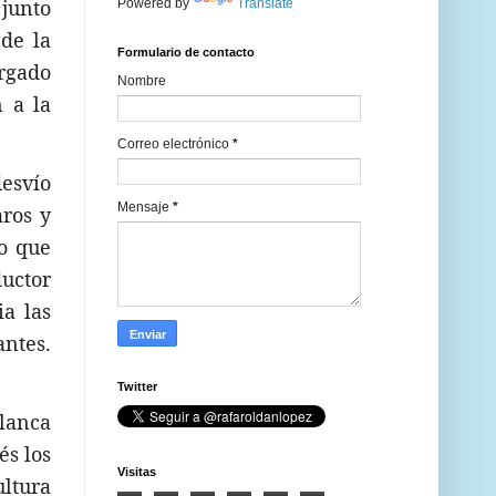
 junto
Powered by
Translate
 de la
Formulario de contacto
argado
Nombre
 a la
Correo electrónico
*
desvío
Mensaje
*
aros y
no que
ductor
a las
ntes.
Twitter
alanca
és los
Visitas
ultura