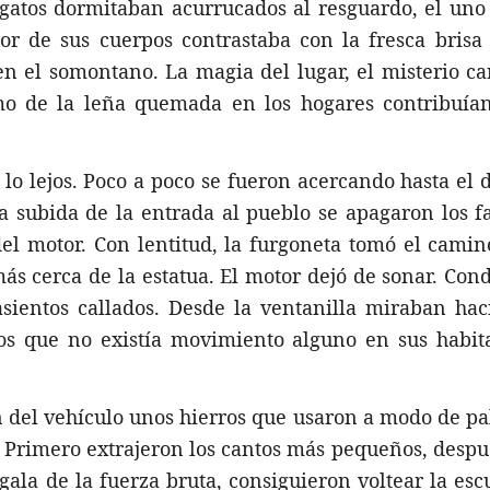
gatos dormitaban acurrucados al resguardo, el uno
lor de sus cuerpos contrastaba con la fresca brisa
en el somontano. La magia del lugar, el misterio c
umo de la leña quemada en los hogares contribuían
lo lejos. Poco a poco se fueron acercando hasta el 
la subida de la entrada al pueblo se apagaron los f
el motor. Con lentitud, la furgoneta tomó el cami
ás cerca de la estatua. El motor dejó de sonar. Con
entos callados. Desde la ventanilla miraban haci
s que no existía movimiento alguno en sus habita
n del vehículo unos hierros que usaron a modo de p
. Primero extrajeron los cantos más pequeños, despu
la de la fuerza bruta, consiguieron voltear la esc