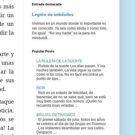
Entrada destacada
es más
uir un
Legión de imbéciles
de un
Vivimos en un mundo donde lo importante es
ser conocido. Ya sea como idiota o como listo.
dir la
Da igual. “No soy nadie” es la para los
mindundi...
Popular Posts
arte y
LA RULETA DE LA SUERTE
r unas
Ruleta de la suerte Los días pasan. Y las
ar la
noches también. La vida sigue su curso
como si tal cosa. No es fácil encontrar un
e sus
punto de apo...
ad.
REÍR
Reír es un estado de felicidad, de
bienestar, de no se sabe qué, pero se está
ataque
muy bien cuando nos reímos. ¡Quién no
recuerda esas veladas ...
ticia.
BRUJAS DE TRASMOZ
os se
El primer sábado de julio, todos los años
se celebra el día de las brujas en Trasmoz
za! La
. Los visitantes deambulan por sus calles.
Despacio. ...