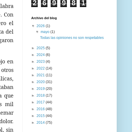
2
6
9
9
8
1
labra
e. Con
Archivo del blog
ro el
▼
2026
(1)
ta del
▼
mayo
(1)
Todas las opiniones no son respetables
igaron
►
2025
(5)
►
2024
(6)
ojo en
►
2023
(4)
 otros
►
2022
(14)
►
2021
(11)
licas,
►
2020
(31)
staban
►
2019
(20)
a que
►
2018
(17)
►
2017
(44)
s mil
►
2016
(48)
quemar
►
2015
(44)
dolor.
►
2014
(75)
l, sin