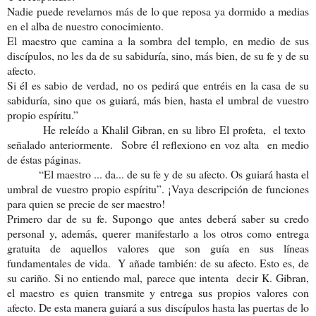
Nadie puede revelarnos más de lo que reposa ya dormido a medias
en el alba de nuestro conocimiento.
El maestro que camina a la sombra del templo, en medio de sus
discípulos, no les da de su sabiduría, sino, más bien, de su fe y de su
afecto.
Si él es sabio de verdad, no os pedirá que entréis en la casa de su
sabiduría, sino que os guiará, más bien, hasta el umbral de vuestro
propio espíritu.”
He releído a Khalil Gibran, en su libro El profeta, el texto
señalado anteriormente. Sobre él reflexiono en voz alta en medio
de éstas páginas.
“El maestro ... da... de su fe y de su afecto. Os guiará hasta el
umbral de vuestro propio espíritu”. ¡Vaya descripción de funciones
para quien se precie de ser maestro!
Primero dar de su fe. Supongo que antes deberá saber su credo
personal y, además, querer manifestarlo a los otros como entrega
gratuita de aquellos valores que son guía en sus líneas
fundamentales de vida. Y añade también: de su afecto. Esto es, de
su cariño. Si no entiendo mal, parece que intenta decir K. Gibran,
el maestro es quien transmite y entrega sus propios valores con
afecto. De esta manera guiará a sus discípulos hasta las puertas de lo