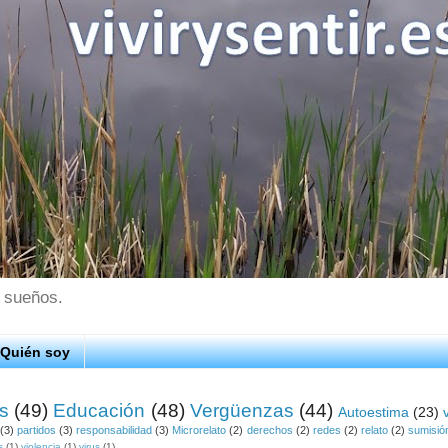
s sueños.
Quién soy
os
(49)
Educación
(48)
Vergüenzas
(44)
Autoestima
(23)
(3)
partidos
(3)
responsabilidad
(3)
Microrelato
(2)
derechos
(2)
redes
(2)
relato
(2)
sumisió
s
(1)
violencia
(1)
virus
(1)