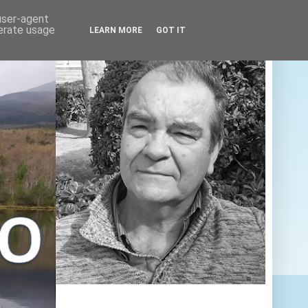
 user-agent
nerate usage
LEARN MORE
GOT IT