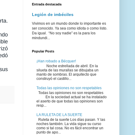
Entrada destacada
Legión de imbéciles
rta.
Vivimos en un mundo donde lo importante es
ser conocido. Ya sea como idiota o como listo.
Da igual. “No soy nadie” es la para los
ando
mindundi...
ible
rizó
Popular Posts
edó
¡Han robado a Bécquer!
Noche estrellada de abril. En la
 sus
silueta de las murallas se dibujaba un
manto de sombras. El arquitecto que
construyó el castillo...
Todas las opiniones no son respetables
Todas las opiniones no son respetables
En la sociedad actual se ha instalado
el aserto de que todas las opiniones son
resp...
LA RULETA DE LA SUERTE
Ruleta de la suerte Los días pasan. Y las
noches también. La vida sigue su curso
como si tal cosa. No es fácil encontrar un
punto de apo...