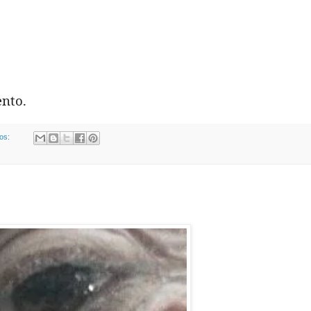
ento.
ios: