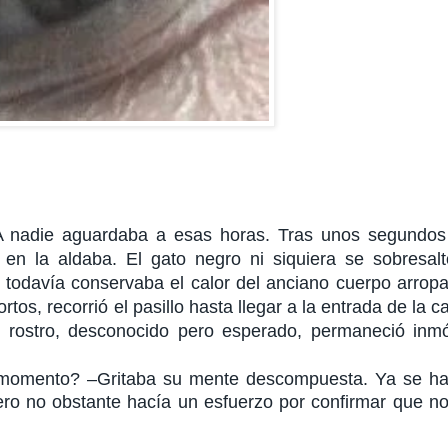
 A nadie aguardaba a esas horas. Tras unos segundos
 en la aldaba. El gato negro ni siquiera se sobresal
á todavía conservaba el calor del anciano cuerpo arrop
os, recorrió el pasillo hasta llegar a la entrada de la c
n rostro, desconocido pero esperado, permaneció inmó
momento? –Gritaba su mente descompuesta. Ya se ha
pero no obstante hacía un esfuerzo por confirmar que n