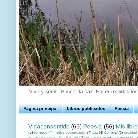
Vivir y sentir. Buscar la paz. Hacer realidad lo
Página principal
Libros publicados
Poesia
Vidaconsentido
(69)
Poesía
(56)
Mis libr
(5)
borregos
(4)
medios comunicación
(4)
paz
(4)
Contacto
(3)
necedad
medios de comunicación
(1)
palabra
(1)
respeto
(1)
sociedad de emperadore