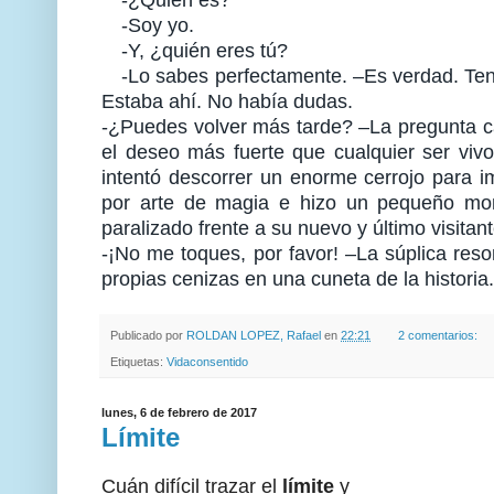
-Soy yo.
-Y, ¿quién eres tú?
-Lo sabes perfectamente. –Es verdad. Tenía
Estaba ahí. No había dudas.
-¿Puedes volver más tarde? –La pregunta ca
el deseo más fuerte que cualquier ser vivo 
intentó descorrer un enorme cerrojo para i
por arte de magia e hizo un pequeño mont
paralizado frente a su nuevo y último visitant
-¡No me toques, por favor! –La súplica res
propias cenizas en una cuneta de la historia.
Publicado por
ROLDAN LOPEZ, Rafael
en
22:21
2 comentarios:
Etiquetas:
Vidaconsentido
lunes, 6 de febrero de 2017
Límite
Cuán difícil trazar el
límite
y