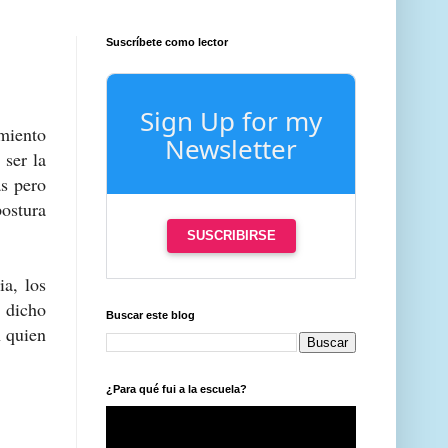
Suscríbete como lector
Sign Up for my
miento
Newsletter
ser la
s pero
postura
SUSCRIBIRSE
ia, los
a dicho
Buscar este blog
n quien
¿Para qué fui a la escuela?