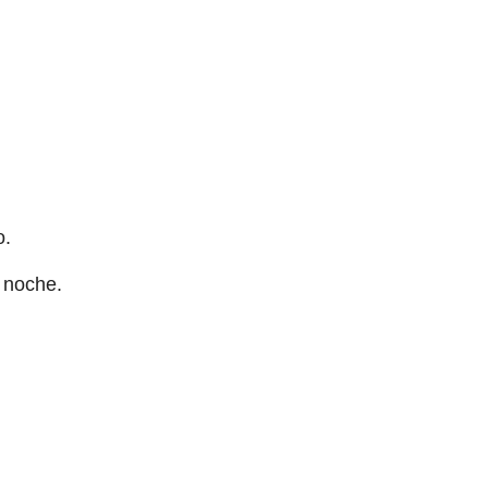
o.
 noche.