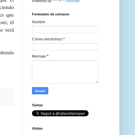
Powered by
Translate
ciendo
nes que
Formulario de contacto
stó, él
Nombre
e verá
Correo electrónico
*
 además
Mensaje
*
Twitter
Visitas