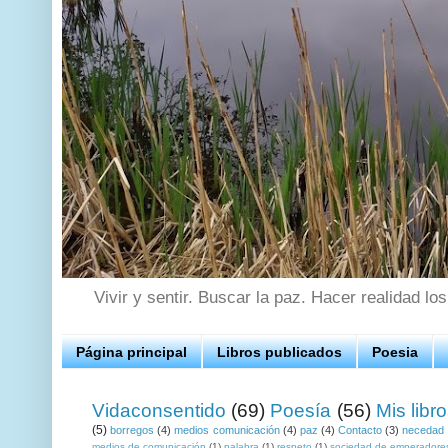
Vivir y sentir. Buscar la paz. Hacer realidad lo
Página principal
Libros publicados
Poesia
Vidaconsentido
(69)
Poesía
(56)
Mis libr
(5)
borregos
(4)
medios comunicación
(4)
paz
(4)
Contacto
(3)
necedad
medios de comunicación
(1)
palabra
(1)
respeto
(1)
sociedad de emperadore