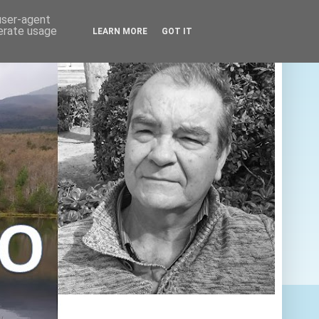
 user-agent
nerate usage
LEARN MORE
GOT IT