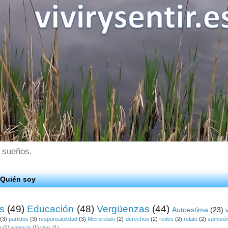
s sueños.
Quién soy
os
(49)
Educación
(48)
Vergüenzas
(44)
Autoestima
(23)
(3)
partidos
(3)
responsabilidad
(3)
Microrelato
(2)
derechos
(2)
redes
(2)
relato
(2)
sumisió
s
(1)
violencia
(1)
virus
(1)