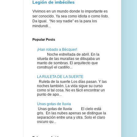
Legión de imbéciles
Vivimos en un mundo donde lo importante es
ser conocido. Ya sea como idiota o como listo.
Da igual. “No soy nadie” es la para los
mindundi...
Popular Posts
¡Han robado a Bécquer!
Noche estrellada de abril. En la
silueta de las murallas se dibujaba un
manto de sombras. El arquitecto que
construyó el castillo...
LA RULETA DE LA SUERTE
Ruleta de la suerte Los días pasan. Y las
noches también. La vida sigue su curso
como si tal cosa. No es fácil encontrar un
punto de apo...
Unas gotas de lluvia
Unas gotas de lluvia El cielo está
gris. En las nubes apenas se distingue la
separación entre una y otra. Solo el claro
oscuro qu...