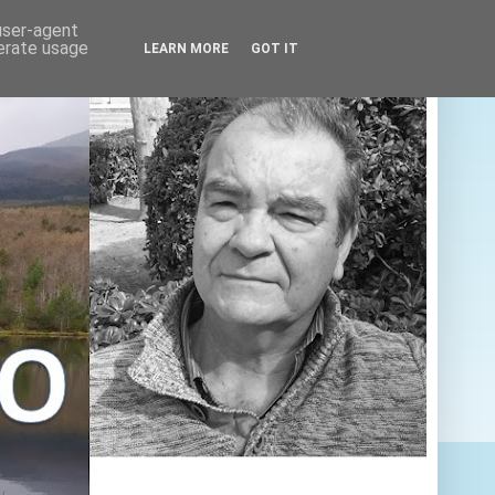
 user-agent
nerate usage
LEARN MORE
GOT IT