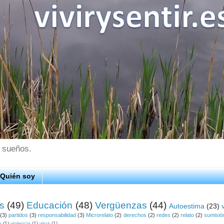
s sueños.
Quién soy
os
(49)
Educación
(48)
Vergüenzas
(44)
Autoestima
(23)
(3)
partidos
(3)
responsabilidad
(3)
Microrelato
(2)
derechos
(2)
redes
(2)
relato
(2)
sumisió
s
(1)
violencia
(1)
virus
(1)