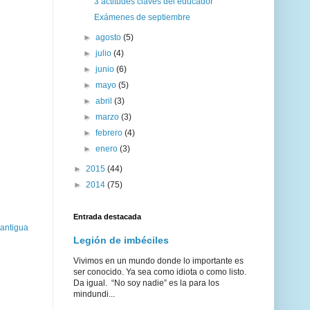
3 actitudes claves del educador
Exámenes de septiembre
►
agosto
(5)
►
julio
(4)
►
junio
(6)
►
mayo
(5)
►
abril
(3)
►
marzo
(3)
►
febrero
(4)
►
enero
(3)
►
2015
(44)
►
2014
(75)
Entrada destacada
 antigua
Legión de imbéciles
Vivimos en un mundo donde lo importante es
ser conocido. Ya sea como idiota o como listo.
Da igual. “No soy nadie” es la para los
mindundi...