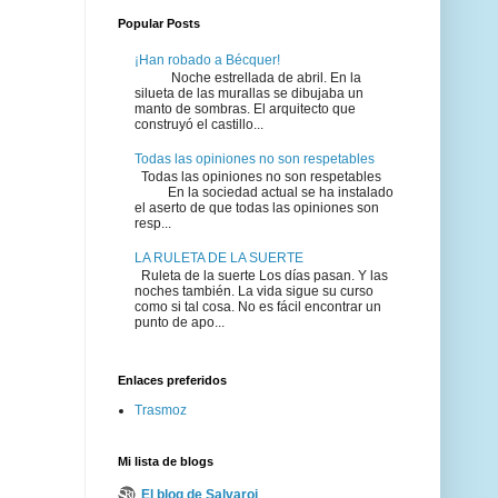
Popular Posts
¡Han robado a Bécquer!
Noche estrellada de abril. En la
silueta de las murallas se dibujaba un
manto de sombras. El arquitecto que
construyó el castillo...
Todas las opiniones no son respetables
Todas las opiniones no son respetables
En la sociedad actual se ha instalado
el aserto de que todas las opiniones son
resp...
LA RULETA DE LA SUERTE
Ruleta de la suerte Los días pasan. Y las
noches también. La vida sigue su curso
como si tal cosa. No es fácil encontrar un
punto de apo...
Enlaces preferidos
Trasmoz
Mi lista de blogs
El blog de Salvaroj