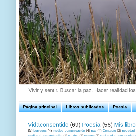
Vivir y sentir. Buscar la paz. Hacer realidad lo
Página principal
Libros publicados
Poesia
Vidaconsentido
(69)
Poesía
(56)
Mis libr
(5)
borregos
(4)
medios comunicación
(4)
paz
(4)
Contacto
(3)
necedad
medios de comunicación
(1)
palabra
(1)
respeto
(1)
sociedad de emperadore