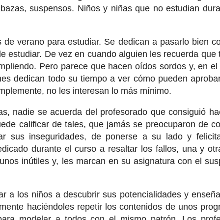
labazas, suspensos. Niños y niñas que no estudian dura
no para estudiar. Se dedican a pasarlo bien co
 de estudiar. De vez en cuando alguien les recuerda que 
mpliendo. Pero parece que hacen oídos sordos y, en el
enes dedican todo su tiempo a ver cómo pueden aproba
simplemente, no les interesan lo más mínimo.
 se acuerda del profesorado que consiguió hac
puede calificar de tales, que jamás se preocuparon de c
tar sus inseguridades, de ponerse a su lado y felicit
cado durante el curso a resaltar los fallos, una y otr
nos inútiles y, les marcan en su asignatura con el su
 niños a descubrir sus potencialidades y enseñar
emente haciéndoles repetir los contenidos de unos pro
para modelar a todos con el mismo patrón. Los prof