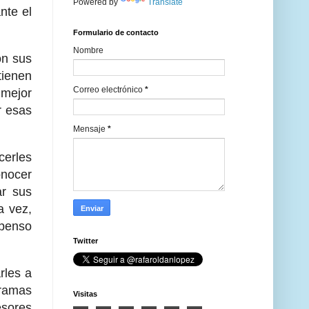
Powered by
Translate
nte el
Formulario de contacto
Nombre
n sus
tienen
Correo electrónico
*
 mejor
r esas
Mensaje
*
erles
onocer
ar sus
a vez,
spenso
Twitter
les a
gramas
Visitas
esores