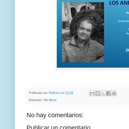
Publicado por
RaRoLo
en
10:59
Etiquetas:
Mis libros
No hay comentarios:
Publicar un comentario