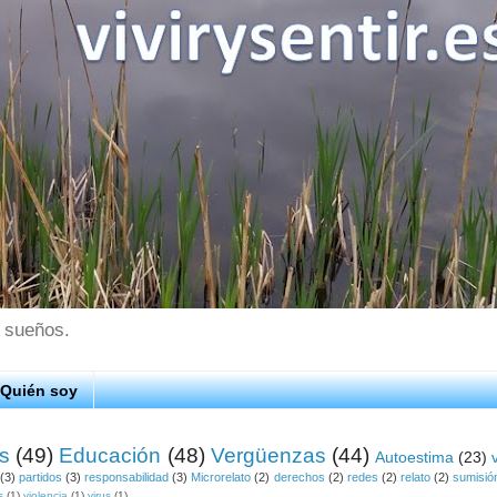
s sueños.
Quién soy
os
(49)
Educación
(48)
Vergüenzas
(44)
Autoestima
(23)
(3)
partidos
(3)
responsabilidad
(3)
Microrelato
(2)
derechos
(2)
redes
(2)
relato
(2)
sumisió
s
(1)
violencia
(1)
virus
(1)