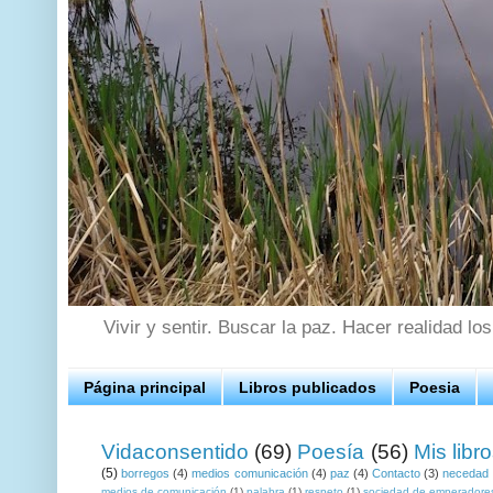
Vivir y sentir. Buscar la paz. Hacer realidad lo
Página principal
Libros publicados
Poesia
Vidaconsentido
(69)
Poesía
(56)
Mis libr
(5)
borregos
(4)
medios comunicación
(4)
paz
(4)
Contacto
(3)
necedad
medios de comunicación
(1)
palabra
(1)
respeto
(1)
sociedad de emperadore