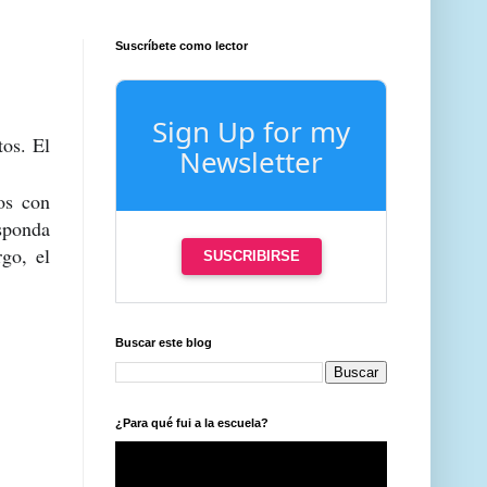
Suscríbete como lector
Sign Up for my
tos. El
Newsletter
tos con
esponda
rgo, el
SUSCRIBIRSE
Buscar este blog
¿Para qué fui a la escuela?