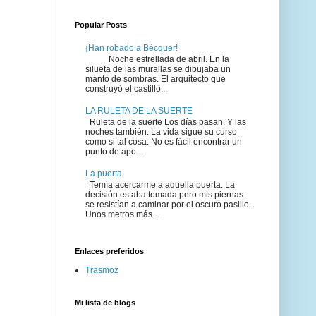
Popular Posts
¡Han robado a Bécquer!
Noche estrellada de abril. En la
silueta de las murallas se dibujaba un
manto de sombras. El arquitecto que
construyó el castillo...
LA RULETA DE LA SUERTE
Ruleta de la suerte Los días pasan. Y las
noches también. La vida sigue su curso
como si tal cosa. No es fácil encontrar un
punto de apo...
La puerta
Temía acercarme a aquella puerta. La
decisión estaba tomada pero mis piernas
se resistían a caminar por el oscuro pasillo.
Unos metros más...
Enlaces preferidos
Trasmoz
Mi lista de blogs