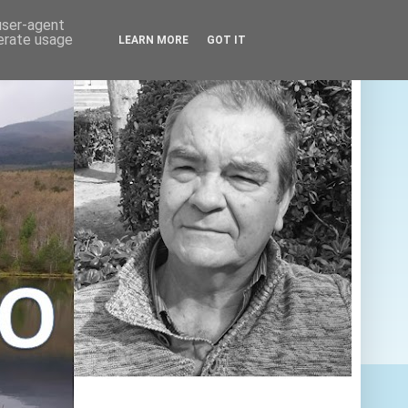
 user-agent
nerate usage
LEARN MORE
GOT IT