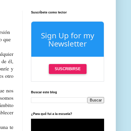
Suscríbete como lector
rsión
Sign Up for my
so que
Newsletter
lquier
 de él,
onríe y
SUSCRIBIRSE
es otro
que nos
Buscar este blog
, somos
ámbito
blecer
¿Para qué fui a la escuela?
 una te