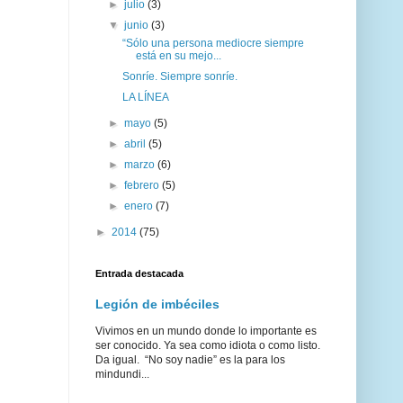
►
julio
(3)
▼
junio
(3)
“Sólo una persona mediocre siempre
está en su mejo...
Sonríe. Siempre sonríe.
LA LÍNEA
►
mayo
(5)
►
abril
(5)
►
marzo
(6)
►
febrero
(5)
►
enero
(7)
►
2014
(75)
Entrada destacada
Legión de imbéciles
Vivimos en un mundo donde lo importante es
ser conocido. Ya sea como idiota o como listo.
Da igual. “No soy nadie” es la para los
mindundi...