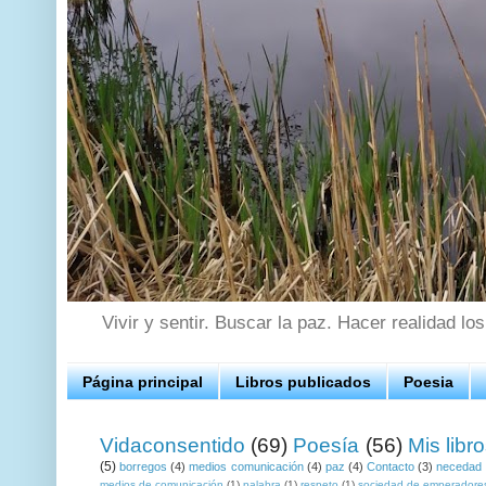
Vivir y sentir. Buscar la paz. Hacer realidad lo
Página principal
Libros publicados
Poesia
Vidaconsentido
(69)
Poesía
(56)
Mis libr
(5)
borregos
(4)
medios comunicación
(4)
paz
(4)
Contacto
(3)
necedad
medios de comunicación
(1)
palabra
(1)
respeto
(1)
sociedad de emperadore