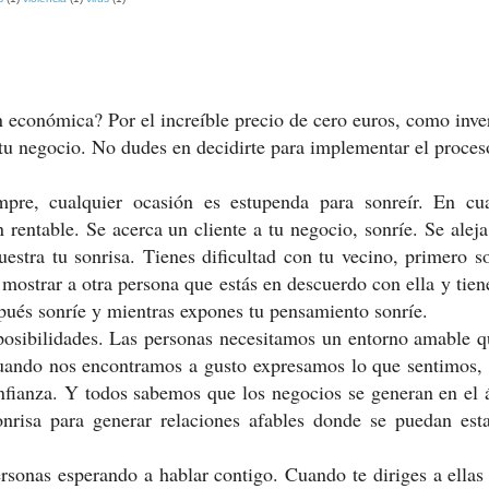
n económica? Por el increíble precio de cero euros, como inve
 tu negocio. No dudes en decidirte para implementar el proce
empre, cualquier ocasión es estupenda para sonreír. En cua
 rentable. Se acerca un cliente a tu negocio, sonríe. Se aleja
stra tu sonrisa. Tienes dificultad con tu vecino, primero s
mostrar a otra persona que estás en descuerdo con ella y tien
spués sonríe y mientras expones tu pensamiento sonríe.
 posibilidades. Las personas necesitamos un entorno amable 
 Cuando nos encontramos a gusto expresamos lo que sentimos
fianza. Y todos sabemos que los negocios se generan en el 
nrisa para generar relaciones afables donde se puedan esta
rsonas esperando a hablar contigo. Cuando te diriges a ellas