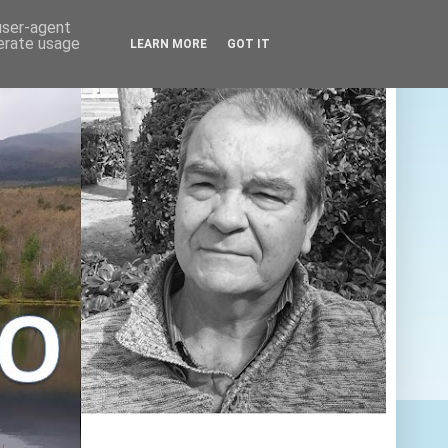
 user-agent
nerate usage
LEARN MORE
GOT IT