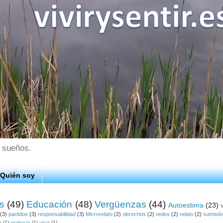
s sueños.
Quién soy
os
(49)
Educación
(48)
Vergüenzas
(44)
Autoestima
(23)
(3)
partidos
(3)
responsabilidad
(3)
Microrelato
(2)
derechos
(2)
redes
(2)
relato
(2)
sumisió
s
(1)
violencia
(1)
virus
(1)