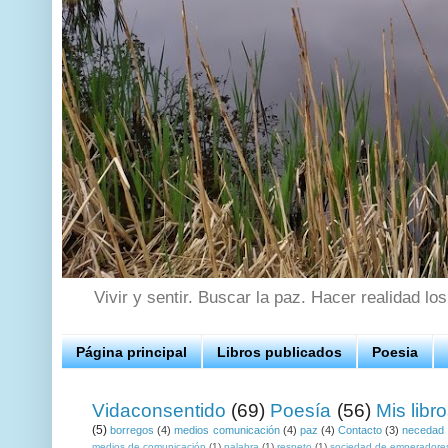
Vivir y sentir. Buscar la paz. Hacer realidad lo
Página principal
Libros publicados
Poesia
Vidaconsentido
(69)
Poesía
(56)
Mis libr
(5)
borregos
(4)
medios comunicación
(4)
paz
(4)
Contacto
(3)
necedad
medios de comunicación
(1)
palabra
(1)
respeto
(1)
sociedad de emperadore