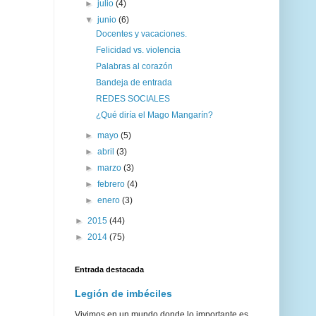
►
julio
(4)
▼
junio
(6)
Docentes y vacaciones.
Felicidad vs. violencia
Palabras al corazón
Bandeja de entrada
REDES SOCIALES
¿Qué diría el Mago Mangarín?
►
mayo
(5)
►
abril
(3)
►
marzo
(3)
►
febrero
(4)
►
enero
(3)
►
2015
(44)
►
2014
(75)
Entrada destacada
Legión de imbéciles
Vivimos en un mundo donde lo importante es