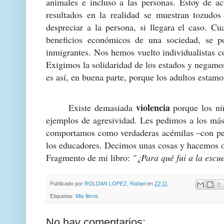
animales e incluso a las personas. Estoy de a
resultados en la realidad se muestran tozudos 
despreciar a la persona, si llegara el caso. C
beneficios económicos de una sociedad, se p
inmigrantes. Nos hemos vuelto individualistas co
Exigimos la solidaridad de los estados y negamos
es así, en buena parte, porque los adultos estamo
violencia
Existe demasiada
porque los niñ
ejemplos de agresividad. Les pedimos a los má
comportamos como verdaderas acémilas –con perd
los educadores. Decimos unas cosas y hacemos ot
Fragmento de mi libro:
"¿Para qué fui a la escu
Publicado por
ROLDAN LOPEZ, Rafael
en
22:11
Etiquetas:
Mis libros
No hay comentarios: