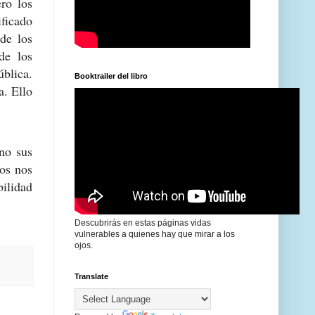
ro los
ificado
de los
de los
ública.
Booktrailer del libro
a. Ello
ino sus
os nos
ilidad
Descubrirás en estas páginas vidas
vulnerables a quienes hay que mirar a los
ojos.
Translate