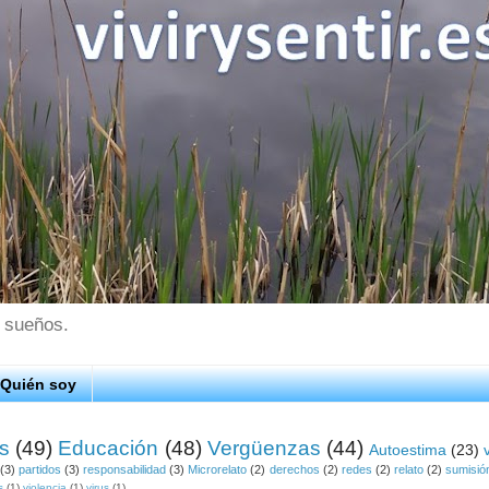
s sueños.
Quién soy
os
(49)
Educación
(48)
Vergüenzas
(44)
Autoestima
(23)
(3)
partidos
(3)
responsabilidad
(3)
Microrelato
(2)
derechos
(2)
redes
(2)
relato
(2)
sumisió
s
(1)
violencia
(1)
virus
(1)