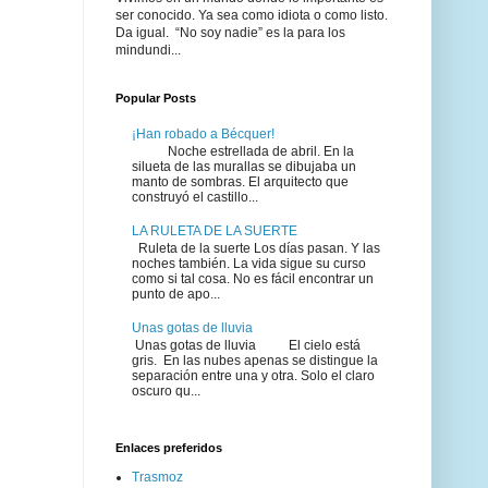
ser conocido. Ya sea como idiota o como listo.
Da igual. “No soy nadie” es la para los
mindundi...
Popular Posts
¡Han robado a Bécquer!
Noche estrellada de abril. En la
silueta de las murallas se dibujaba un
manto de sombras. El arquitecto que
construyó el castillo...
LA RULETA DE LA SUERTE
Ruleta de la suerte Los días pasan. Y las
noches también. La vida sigue su curso
como si tal cosa. No es fácil encontrar un
punto de apo...
Unas gotas de lluvia
Unas gotas de lluvia El cielo está
gris. En las nubes apenas se distingue la
separación entre una y otra. Solo el claro
oscuro qu...
Enlaces preferidos
Trasmoz