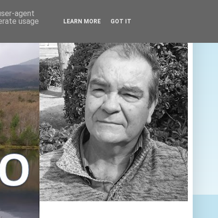
 user-agent
nerate usage
LEARN MORE
GOT IT