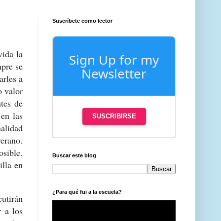
Suscríbete como lector
ida la
Sign Up for my
mpre se
Newsletter
arles a
o valor
tes de
 en las
SUSCRIBIRSE
nalidad
erano.
sible.
Buscar este blog
illa en
¿Para qué fui a la escuela?
utirán
r a los