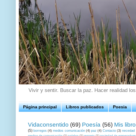
Vivir y sentir. Buscar la paz. Hacer realidad lo
Página principal
Libros publicados
Poesia
Vidaconsentido
(69)
Poesía
(56)
Mis libr
(5)
borregos
(4)
medios comunicación
(4)
paz
(4)
Contacto
(3)
necedad
medios de comunicación
(1)
palabra
(1)
respeto
(1)
sociedad de emperadore