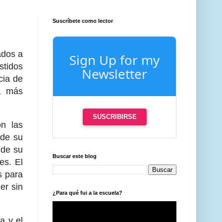
Suscríbete como lector
ados a
Sign Up for my
stidos
Newsletter
cia de
a más
SUSCRIBIRSE
on las
 de su
 de su
Buscar este blog
es. El
s para
er sin
¿Para qué fui a la escuela?
a y el