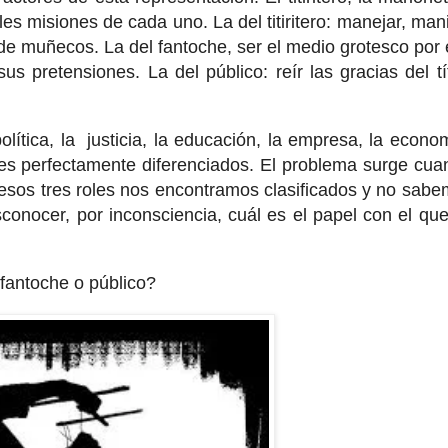
es misiones de cada uno. La del titiritero: manejar, mani
 de muñecos. La del fantoche, ser el medio grotesco por 
 sus pretensiones. La del público: reír las gracias del tí
lítica, la justicia, la educación, la empresa, la econom
les perfectamente diferenciados. El problema surge cua
e esos tres roles nos encontramos clasificados y no sabe
onocer, por inconsciencia, cuál es el papel con el qu
 fantoche o público?