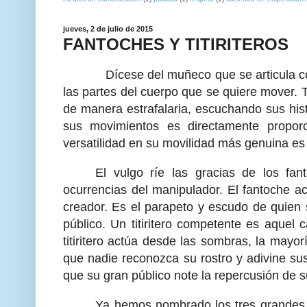
jueves, 2 de julio de 2015
FANTOCHES Y TITIRITEROS
Dícese del muñeco que se articula con u
las partes del cuerpo que se quiere mover.
de manera estrafalaria, escuchando sus his
sus movimientos es directamente propor
versatilidad en su movilidad más genuina es
El vulgo ríe las gracias de los fa
ocurrencias del manipulador. El fantoche ac
creador. Es el parapeto y escudo de quien 
público. Un titiritero competente es aque
titiritero actúa desde las sombras, la mayo
que nadie reconozca su rostro y adivine su
que su gran público note la repercusión de s
Ya hemos nombrado los tres grandes act