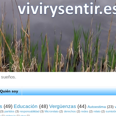
s sueños.
Quién soy
os
(49)
Educación
(48)
Vergüenzas
(44)
Autoestima
(23)
(3)
partidos
(3)
responsabilidad
(3)
Microrelato
(2)
derechos
(2)
redes
(2)
relato
(2)
sumisió
s
(1)
violencia
(1)
virus
(1)