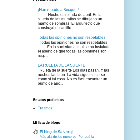
¡Han robado a Bécquer!
Noche estrellada de abril. En la
silueta de las murallas se dibujaba un
manto de sombras. El arquitecto que
construyó el castillo...
Todas las opiniones no son respetables
Todas las opiniones no son respetables
En la sociedad actual se ha instalado
el aserto de que todas las opiniones son
resp...
LA RULETA DE LA SUERTE
Ruleta de la suerte Los días pasan. Y las
noches también. La vida sigue su curso
como si tal cosa. No es fácil encontrar un
punto de apo...
Enlaces preferidos
Trasmoz
Mi lista de blogs
El blog de Salvaroj
Más allá de los números: Por qué la