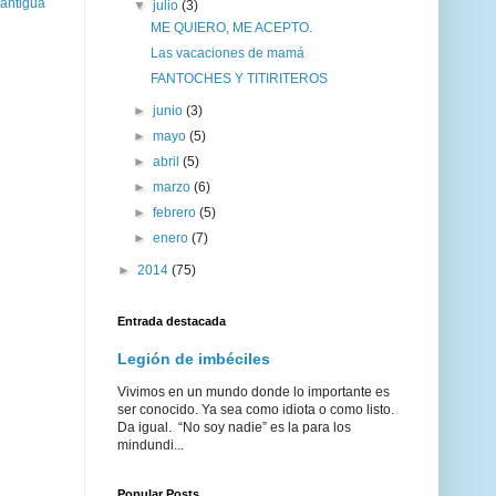
 antigua
▼
julio
(3)
ME QUIERO, ME ACEPTO.
Las vacaciones de mamá
FANTOCHES Y TITIRITEROS
►
junio
(3)
►
mayo
(5)
►
abril
(5)
►
marzo
(6)
►
febrero
(5)
►
enero
(7)
►
2014
(75)
Entrada destacada
Legión de imbéciles
Vivimos en un mundo donde lo importante es
ser conocido. Ya sea como idiota o como listo.
Da igual. “No soy nadie” es la para los
mindundi...
Popular Posts