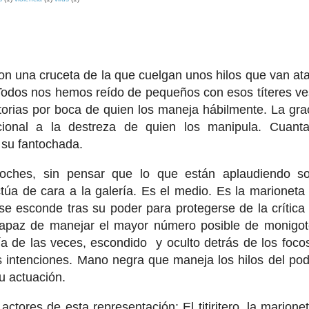
na cruceta de la que cuelgan unos hilos que van at
 Todos nos hemos reído de pequeños con esos títeres ve
torias por boca de quien los maneja hábilmente. La gra
cional a la destreza de quien los manipula. Cuant
 su fantochada.
ntoches, sin pensar que lo que están aplaudiendo s
túa de cara a la galería. Es el medio. Es la marioneta
se esconde tras su poder para protegerse de la crítica
l capaz de manejar el mayor número posible de monigot
ría de las veces, escondido y oculto detrás de los foco
s intenciones. Mano negra que maneja los hilos del pod
u actuación.
ores de esta representación: El titiritero, la marionet