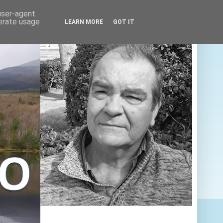
 user-agent
nerate usage
LEARN MORE
GOT IT