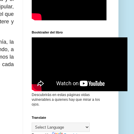
pular,
el que
tere y
Booktrailer del libro
ía, la
ndo, a
mos la
e cada
Descubrirás en estas páginas vidas
vulnerables a quienes hay que mirar a los
ojos.
Translate