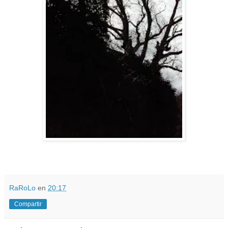
RaRoLo
en
20:17
Compartir